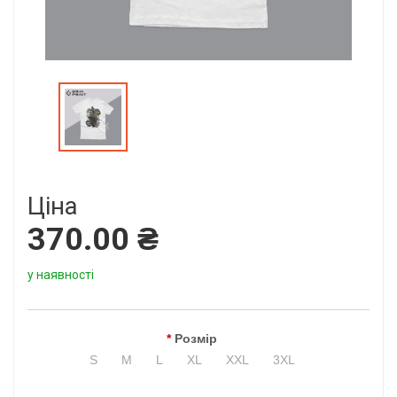
Ціна
370.00 ₴
у наявності
Розмір
S
M
L
XL
XXL
3XL