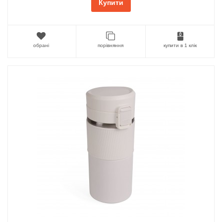
Купити
обрані
порівняння
купити в 1 клік