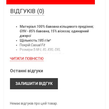
ВІДГУКІВ (0)
Матеріал:
100% бавовна кільцевого прядіння;
GYH - 85% бавовна, 15% віскоза; одинарний
джерсі
Щільність:
185 г/м²
Покрій:
Casual Fit
Розміри:
S-M-L-XL-XXL-3XL
Штук в коробці:
96 / коробка
ЧИТАТИ ПОВНIСТЮ
Температура прання:
прати при 40°C
Останні відгуки
Всі розміри одягу:
ЗАЛИШИТИ ВІДГУК
- підлягають допуску ± 2,5 см.
- можуть бути змінені без попереднього повідомлення.
*B: Довжина по центру спини.
Немає відгуків про цей товар.