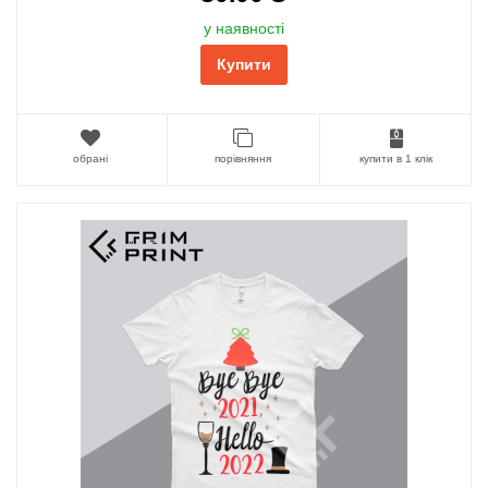
у наявності
Купити
обрані
порівняння
купити в 1 клік