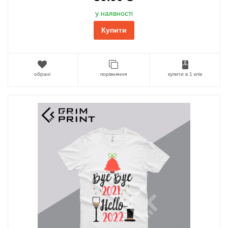
у наявності
Купити
обрані
порівняння
купити в 1 клік