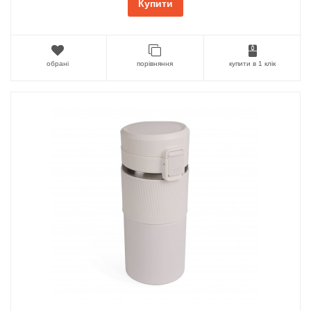
Купити
обрані
порівняння
купити в 1 клік