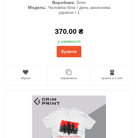
Виробник:
Grim
Модель:
Чоловіча біла / день захисника
україни / 1
370.00 ₴
у наявності
Купити
обрані
порівняння
купити в 1 клік