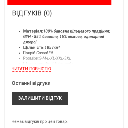
ВІДГУКІВ (0)
Матеріал:
100% бавовна кільцевого прядіння;
GYH - 85% бавовна, 15% віскоза; одинарний
джерсі
Щільність:
185 г/м²
Покрій:
Casual Fit
Розміри:
S-M-L-XL-XXL-3XL
Штук в коробці:
96 / коробка
ЧИТАТИ ПОВНIСТЮ
Температура прання:
прати при 40°C
Останні відгуки
Всі розміри одягу:
ЗАЛИШИТИ ВІДГУК
- підлягають допуску ± 2,5 см.
- можуть бути змінені без попереднього повідомлення.
*B: Довжина по центру спини.
Немає відгуків про цей товар.