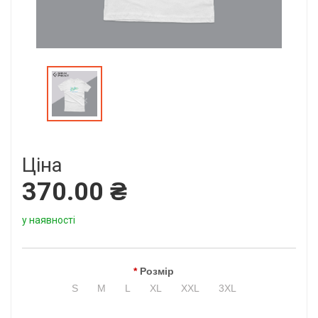
Ціна
370.00 ₴
у наявності
Розмір
S
M
L
XL
XXL
3XL