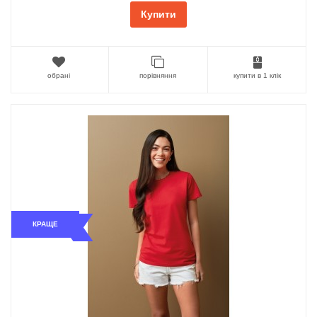
Купити
обрані
порівняння
купити в 1 клік
КРАЩЕ