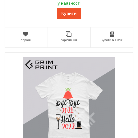
у наявності
Купити
обрані
порівняння
купити в 1 клік