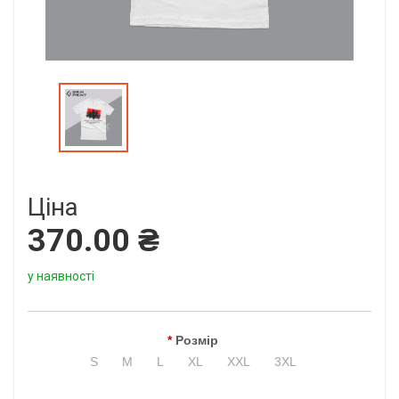
Ціна
370.00 ₴
у наявності
Розмір
S
M
L
XL
XXL
3XL