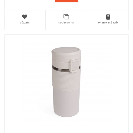
обрані
порівняння
купити в 1 клік