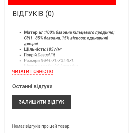
ВІДГУКІВ (0)
Матеріал:
100% бавовна кільцевого прядіння;
GYH - 85% бавовна, 15% віскоза; одинарний
джерсі
Щільність:
185 г/м²
Покрій:
Casual Fit
Розміри:
S-M-L-XL-XXL-3XL
Штук в коробці:
96 / коробка
ЧИТАТИ ПОВНIСТЮ
Температура прання:
прати при 40°C
Останні відгуки
Всі розміри одягу:
ЗАЛИШИТИ ВІДГУК
- підлягають допуску ± 2,5 см.
- можуть бути змінені без попереднього повідомлення.
*B: Довжина по центру спини.
Немає відгуків про цей товар.