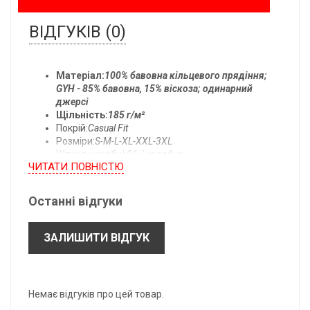
ВІДГУКІВ (0)
Матеріал:
100% бавовна кільцевого прядіння;
GYH - 85% бавовна, 15% віскоза; одинарний
джерсі
Щільність:
185 г/м²
Покрій:
Casual Fit
Розміри:
S-M-L-XL-XXL-3XL
Штук в коробці:
96 / коробка
ЧИТАТИ ПОВНIСТЮ
Температура прання:
прати при 40°C
Останні відгуки
Всі розміри одягу:
ЗАЛИШИТИ ВІДГУК
- підлягають допуску ± 2,5 см.
- можуть бути змінені без попереднього повідомлення.
*B: Довжина по центру спини.
Немає відгуків про цей товар.