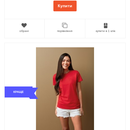
Купити
обрані
порівняння
купити в 1 клік
КРАЩЕ