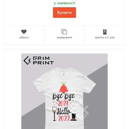
у наявності
Купити
обрані
порівняння
купити в 1 клік