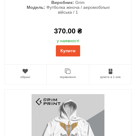
Виробник:
Grim
Модель:
Футболка жіноча / аеромобільні
війська / 1
370.00 ₴
у наявності
Купити
обрані
порівняння
купити в 1 клік