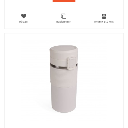
обрані
порівняння
купити в 1 клік