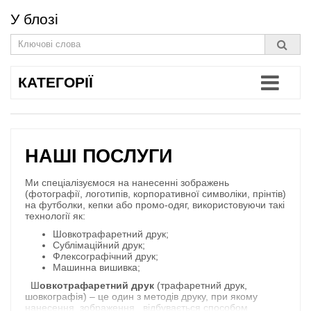
У блозі
КАТЕГОРІЇ
НАШІ ПОСЛУГИ
Ми спеціалізуємося на нанесенні зображень
(фотографії, логотипів, корпоративної символіки, прінтів)
на футболки, кепки або промо-одяг, використовуючи такі
технології як:
Шовкотрафаретний друк;
Сублімаційний друк;
Флексографічний друк;
Машинна вишивка;
Ш
овкотрафаретний друк
(трафаретний друк,
шовкографія) – це один з методів друку, при якому
нанесення зображення відбувається способом