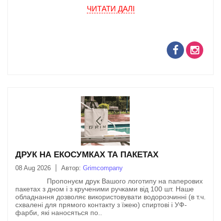
продавлювання (прокатування) фарби спеціальним
ЧИТАТИ ДАЛI
ракелем через трафарет(сітка) .
ДРУК НА ЕКОСУМКАХ ТА ПАКЕТАХ
08 Aug 2026
Автор:
Grimcompany
Пропонуєм друк Вашого логотипу на паперових
пакетах з дном і з крученими ручками від 100 шт. Наше
обладнання дозволяє використовувати водорозчинні (в т.ч.
схвалені для прямого контакту з їжею) спиртові і УФ-
фарби, які наносяться по..