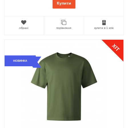
Купити
обрані
порівняння
купити в 1 клік
ХІТ
НОВИНКА