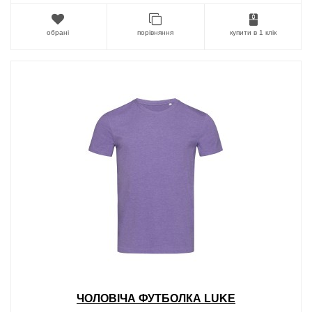
обрані
порівняння
купити в 1 клік
ЧОЛОВІЧА ФУТБОЛКА LUKE