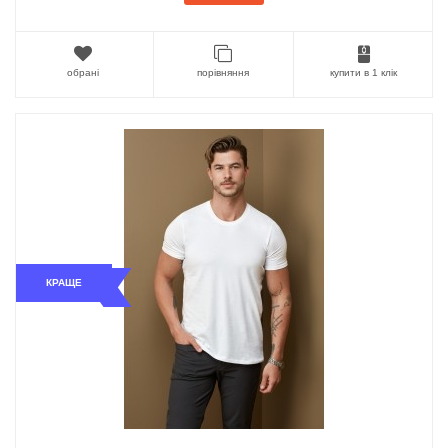
обрані
порівняння
купити в 1 клік
КРАЩЕ