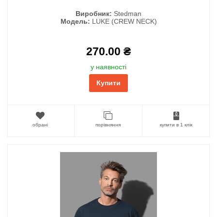
Виробник:
Stedman
Модель:
LUKE (CREW NECK)
270.00 ₴
у наявності
Купити
обрані
порівняння
купити в 1 клік