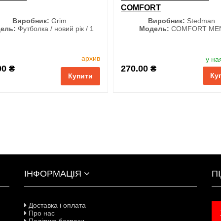
COMFORT
Виробник:
Grim
Виробник:
Stedman
ель:
Футболка / новий рік / 1
Модель:
COMFORT ME
Розмір
Колір
архив
у на
M
L
XL
XXL
00 ₴
270.00 ₴
Ку
3XL
Купити
і
порівняння
купити в 1 клік
ІНФОРМАЦІЯ
П
Доставка і оплата
Про нас
Політика безпеки