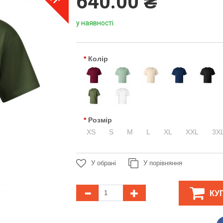
640.00 ₴
у наявності
Колір
Розмір
XS
S
M
L
XL
XXL
3X
У обрані
У порівняння
КУ