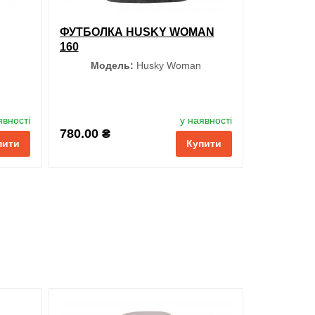
ФУТБОЛКА HUSKY WOMAN
160
Модель:
Husky Woman
Колір
явності
у наявності
780.00 ₴
пити
Купити
Чорний
Джинсовий
Розмір
S
M
L
XL
XXL