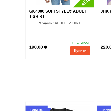
АКЦІЯ
GI64000 SOFTSTYLE® ADULT
JHK 
T-SHIRT
Модель:
ADULT T-SHIRT
Колір
у наявності
190.00 ₴
220.
Купити
Фіолетовий
Фісташковий
Тілесний
Цегляний
Світло-рожевий
НОВИНКА
НОВИН