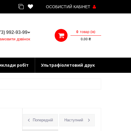
ОСОБИСТИЙ КАБІНЕТ
0
товар (iв)
3) 992-93-99
амовити дзвінок
0.00 ₴
иклади робіт
Ультрафіолетовий друк
Попередній
Наступний