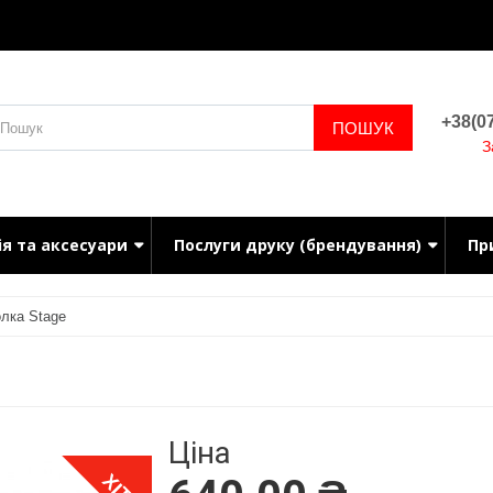
+38(07
ПОШУК
З
ія та аксесуари
Послуги друку (брендування)
Пр
лка Stage
Ціна
ХІТ