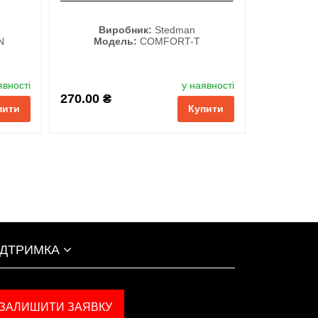
Виробник:
Stedman
N
Модель:
COMFORT-T
Колір
явності
у наявності
270.00 ₴
пити
Купити
ІДТРИМКА
ЗАЛИШИТИ ЗАЯВКУ