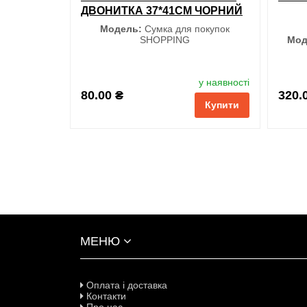
ДВОНИТКА 37*41СМ ЧОРНИЙ
Модель:
Сумка для покупок
SHOPPING
Мод
у наявності
S
80.00 ₴
320.
Купити
обрані
порівняння
купити в 1 клік
обран
МЕНЮ
Оплата і доставка
Контакти
Про нас