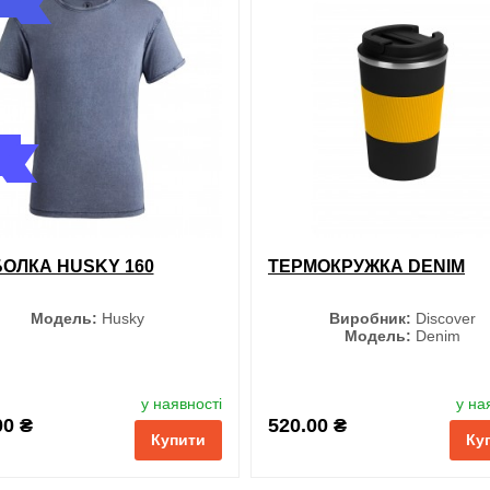
Темно-синій
Чорний
Бордовий
обрані
порівняння
купи
Жовтий
ОЛКА HUSKY 160
ТЕРМОКРУЖКА DENIM
Червоний
Модель:
Husky
Виробник:
Discover
Модель:
Denim
Сірий
Колір
Колір
Бірюзовий
у наявності
у на
00 ₴
520.00 ₴
Купити
Ку
Чорний
Чорний
Білий