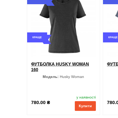
Блакитний
Небесний
КРАЩЕ
КРАЩЕ
Чорний
Бордовий
ФУТБОЛКА HUSKY WOMAN
ФУТБ
Сірий
160
Модель:
Husky Woman
Оливково-зелений
Колір
Рожевий
у наявності
780.00 ₴
780.
Купити
Чорний
Білий