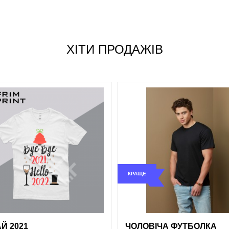
Джинсовий
Жовтий
Салатовий
Розмір
Червоний
Малиновий
ХІТИ ПРОДАЖІВ
S
Сірий
M
Темно-зелений
L
Синій
XL
XXL
Зелений
КРАЩЕ
і
порівняння
купити в 1 клік
обрані
порівняння
купи
і
порівняння
купити в 1 клік
Й 2021
ЧОЛОВІЧА ФУТБОЛКА