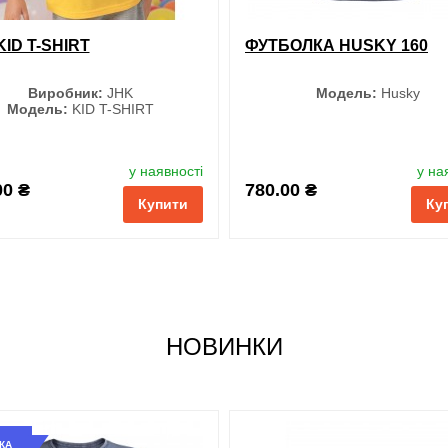
KID T-SHIRT
ФУТБОЛКА HUSKY 160
Виробник:
JHK
Модель:
Husky
Модель:
KID T-SHIRT
Колір
Колір
у наявності
у на
00 ₴
780.00 ₴
Купити
Ку
Фіолетовий
Чорний
Рожевий
Джинсовий
Розмір
Меланж
S
НОВИНКИ
M
Оранжевий
L
XL
XXL
Блакитний
КА