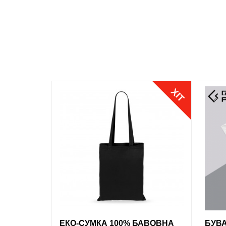
Джинсовий
Салатовий
Розмір
Малиновий
S
M
L
ХІТ
XL
XXL
обрані
порівняння
купити в 1 клік
обрані
порівняння
купити в 1 клік
обран
обран
ЕКО-СУМКА 100% БАВОВНА
БУВА