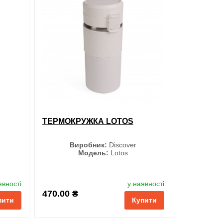
ти в 1 клік
обрані
порівняння
купити в 1 клік
ТЕРМОКРУЖКА LOTOS
Виробник:
Discover
Модель:
Lotos
Колір
явності
у наявності
470.00 ₴
пити
Купити
Чорний