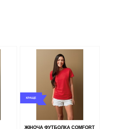
Сірий
Білий
обрані
порівняння
купити в 1 клік
КРАЩЕ
ти в 1 клік
ЖІНОЧА ФУТБОЛКА COMFORT