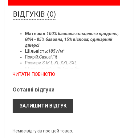
ВІДГУКІВ (0)
Матеріал:
100% бавовна кільцевого прядіння;
GYH - 85% бавовна, 15% віскоза; одинарний
джерсі
Щільність:
185 г/м²
Покрій:
Casual Fit
Розміри:
S-M-L-XL-XXL-3XL
Штук в коробці:
96 / коробка
ЧИТАТИ ПОВНIСТЮ
Температура прання:
прати при 40°C
Останні відгуки
Всі розміри одягу:
ЗАЛИШИТИ ВІДГУК
- підлягають допуску ± 2,5 см.
- можуть бути змінені без попереднього повідомлення.
*B: Довжина по центру спини.
Немає відгуків про цей товар.