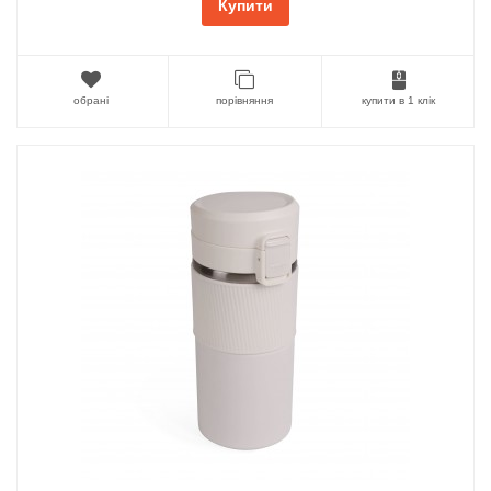
Купити
обрані
порівняння
купити в 1 клік