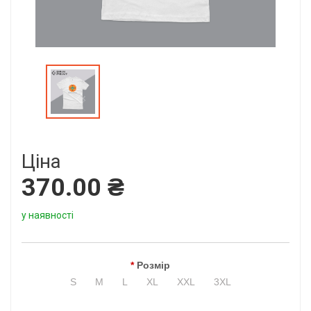
Ціна
370.00 ₴
у наявності
Розмір
S
M
L
XL
XXL
3XL