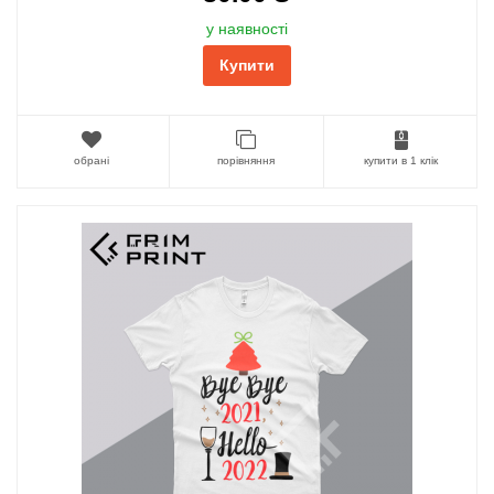
у наявності
Купити
обрані
порівняння
купити в 1 клік