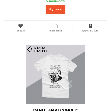
у наявності
Купити
обрані
порівняння
купити в 1 клік
I'M NOT AN ALCOHOLIC