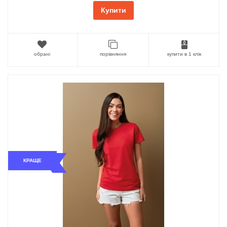
Купити
обрані
порівняння
купити в 1 клік
КРАЩЕ