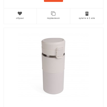
обрані
порівняння
купити в 1 клік