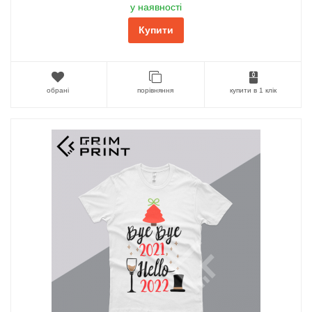
у наявності
Купити
обрані
порівняння
купити в 1 клік