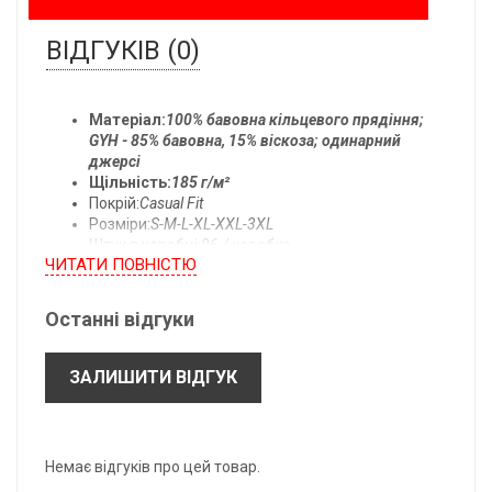
ВІДГУКІВ (0)
Матеріал:
100% бавовна кільцевого прядіння;
GYH - 85% бавовна, 15% віскоза; одинарний
джерсі
Щільність:
185 г/м²
Покрій:
Casual Fit
Розміри:
S-M-L-XL-XXL-3XL
Штук в коробці:
96 / коробка
ЧИТАТИ ПОВНIСТЮ
Температура прання:
прати при 40°C
Останні відгуки
Всі розміри одягу:
ЗАЛИШИТИ ВІДГУК
- підлягають допуску ± 2,5 см.
- можуть бути змінені без попереднього повідомлення.
*B: Довжина по центру спини.
Немає відгуків про цей товар.