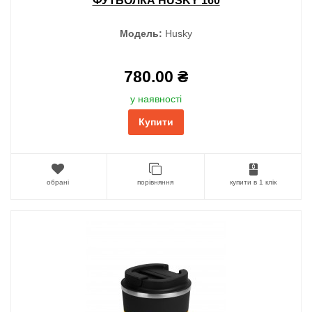
ФУТБОЛКА HUSKY 160
Модель:
Husky
780.00 ₴
у наявності
Купити
обрані
порівняння
купити в 1 клік