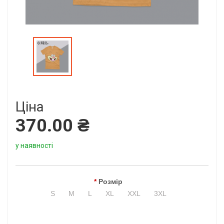
Ціна
370.00 ₴
у наявності
Розмір
S
M
L
XL
XXL
3XL