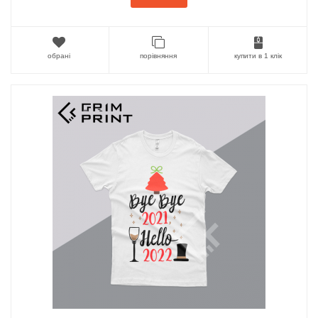
обрані
порівняння
купити в 1 клік