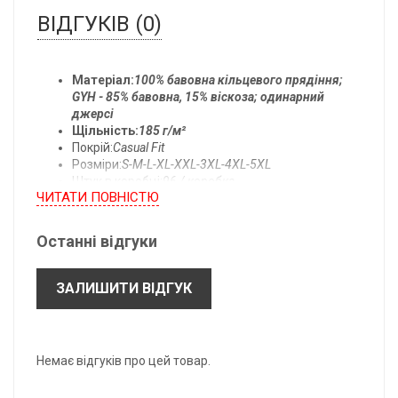
ВІДГУКІВ (0)
Матеріал:
100% бавовна кільцевого прядіння;
GYH - 85% бавовна, 15% віскоза; одинарний
джерсі
Щільність:
185 г/м²
Покрій:
Casual Fit
Розміри:
S-M-L-XL-XXL-3XL-4XL-5XL
Штук в коробці:
96 / коробка
ЧИТАТИ ПОВНIСТЮ
Температура прання:
прати при 40°C
Останні відгуки
Всі розміри одягу:
ЗАЛИШИТИ ВІДГУК
- підлягають допуску ± 2,5 см.
- можуть бути змінені без попереднього повідомлення.
*B: Довжина по центру спини.
Немає відгуків про цей товар.