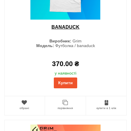
BANADUCK
Виробник:
Grim
Модель:
Футболка / banaduck
370.00 ₴
у наявності
Купити
обрані
порівняння
купити в 1 клік