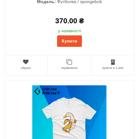
Модель:
Футболка / spongebob
370.00 ₴
у наявності
Купити
обрані
порівняння
купити в 1 клік