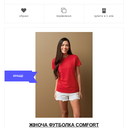
обрані
порівняння
купити в 1 клік
КРАЩЕ
ЖІНОЧА ФУТБОЛКА COMFORT