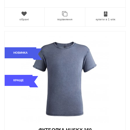
обрані
порівняння
купити в 1 клік
НОВИНКА
КРАЩЕ