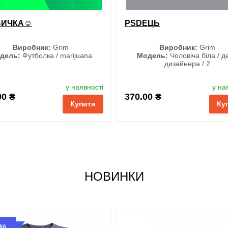
ВИЧКА☺
PSDЕЦЬ
Виробник:
Grim
Виробник:
Grim
дель:
Футболка / marijuana
Модель:
Чоловіча біла / д
дизайнера / 2
Розмір
Розмір
у наявності
у на
S
S
00 ₴
370.00 ₴
Купити
Ку
M
M
L
L
XL
XL
XXL
XXL
3XL
3XL
НОВИНКИ
КА