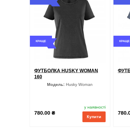
обрані
порівняння
купити в 1 клік
обран
КРАЩЕ
КРАЩЕ
ФУТБОЛКА HUSKY WOMAN
ФУТБ
160
Модель:
Husky Woman
Колір
у наявності
780.00 ₴
780.
Купити
Чорний