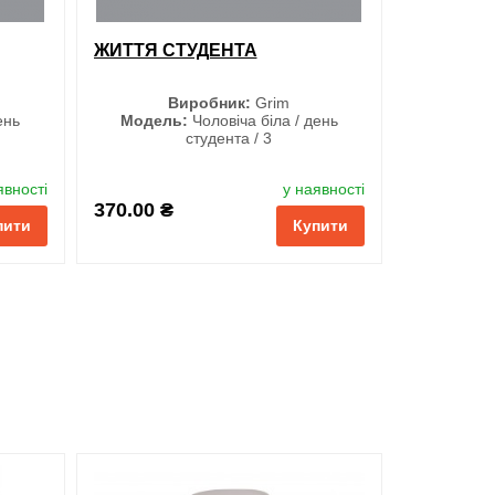
ЖИТТЯ СТУДЕНТА
Виробник:
Grim
ень
Модель:
Чоловіча біла / день
студента / 3
Розмір
явності
у наявності
S
370.00 ₴
пити
Купити
M
L
XL
XXL
3XL