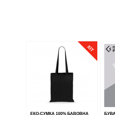
Джинсовий
Розмір
S
M
L
ХІТ
XL
XXL
обрані
порівняння
купити в 1 клік
обран
ЕКО-СУМКА 100% БАВОВНА
БУВА