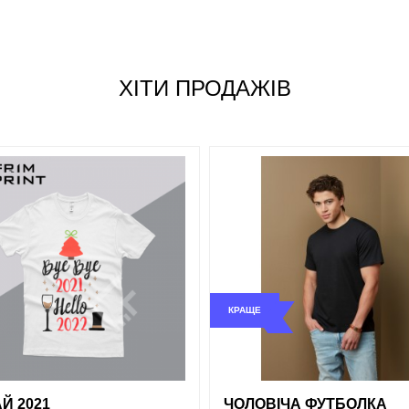
Джинсовий
Жовтий
Розмір
Червоний
ХІТИ ПРОДАЖІВ
S
Сірий
M
L
Синій
XL
XXL
Зелений
КРАЩЕ
і
порівняння
купити в 1 клік
обрані
порівняння
купи
Й 2021
ЧОЛОВІЧА ФУТБОЛКА