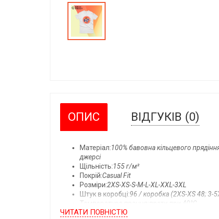
ОПИС
ВІДГУКІВ (0)
Матеріал:
100% бавовна кільцевого прядіння
джерсі
Щільність:
155 г/м²
Покрій:
Casual Fit
Розміри:
2XS-XS-S-M-L-XL-XXL-3XL
Штук в коробці:
96 / коробка (2XS-XS 48; 3-5
Температура прання:
прати при 40°C
ЧИТАТИ ПОВНIСТЮ
Детальний опис: