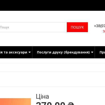
+38(07
ПОШУК
З
ія та аксесуари
Послуги друку (брендування)
Пр
Ціна