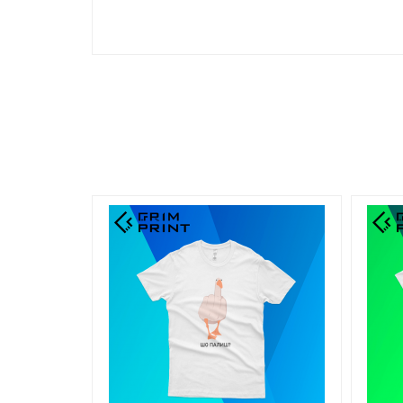
Круглов`язане полотно, вшита від плеча до плеч