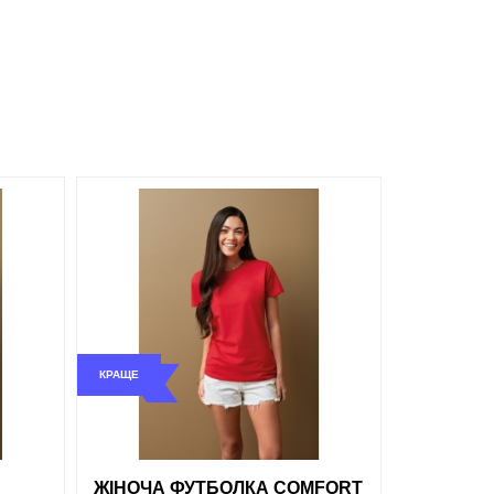
Сірий
Білий
обрані
порівняння
купити в 1 клік
КРАЩЕ
ти в 1 клік
ЖІНОЧА ФУТБОЛКА COMFORT