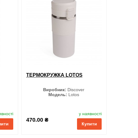
ти в 1 клік
обрані
порівняння
купити в 1 клік
ТЕРМОКРУЖКА LOTOS
Виробник:
Discover
Модель:
Lotos
Колір
явності
у наявності
470.00 ₴
пити
Купити
Чорний