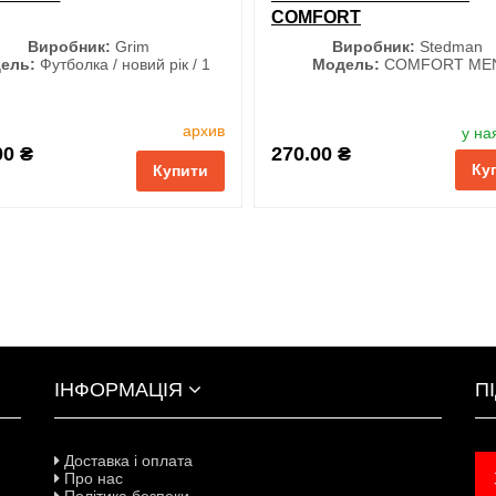
COMFORT
Виробник:
Grim
Виробник:
Stedman
ель:
Футболка / новий рік / 1
Модель:
COMFORT ME
Розмір
Колір
архив
у на
M
L
XL
XXL
00 ₴
270.00 ₴
Ку
3XL
Купити
і
порівняння
купити в 1 клік
ІНФОРМАЦІЯ
П
Доставка і оплата
Про нас
Політика безпеки