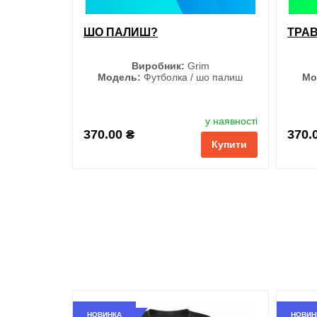
ШО ПАЛИШ?
ТРА
Виробник:
Grim
Модель:
Футболка / шо палиш
Мо
Розмір
у наявності
S
370.00 ₴
370.
Купити
M
L
XL
XXL
3XL
НОВИНКА
НОВИН