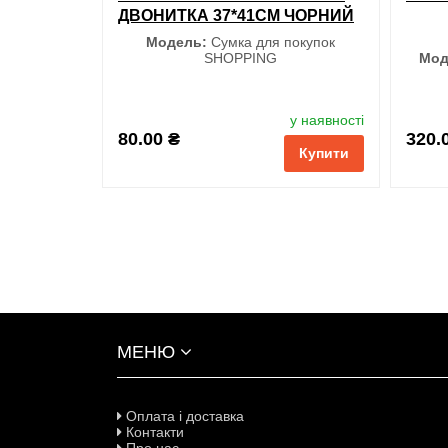
ДВОНИТКА 37*41СМ ЧОРНИЙ
Модель:
Сумка для покупок
SHOPPING
Мод
у наявності
S
80.00 ₴
320.
Купити
обрані
порівняння
купити в 1 клік
обран
МЕНЮ
Оплата і доставка
Контакти
Про нас