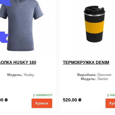
обрані
порівняння
купи
і
порівняння
купити в 1 клік
ОЛКА HUSKY 160
ТЕРМОКРУЖКА DENIM
Модель:
Husky
Виробник:
Discover
Модель:
Denim
Колір
Колір
у наявності
у на
00 ₴
520.00 ₴
Купити
Ку
Чорний
Чорний