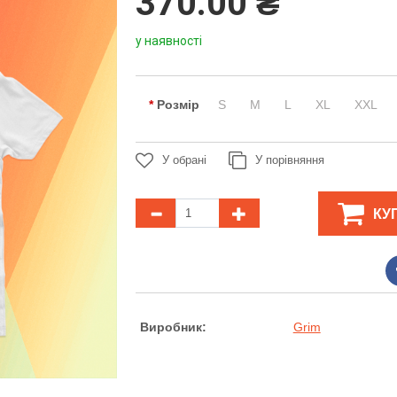
370.00 ₴
у наявності
Розмір
S
M
L
XL
XXL
У обрані
У порівняння
КУ
Виробник:
Grim