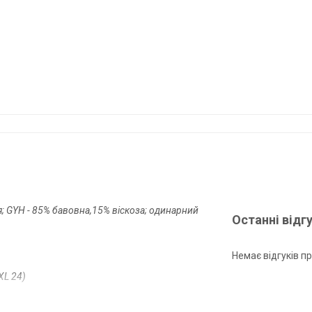
; GYH - 85% бавовна,15% віскоза; одинарний
Останні відг
Немає відгуків пр
XL 24)