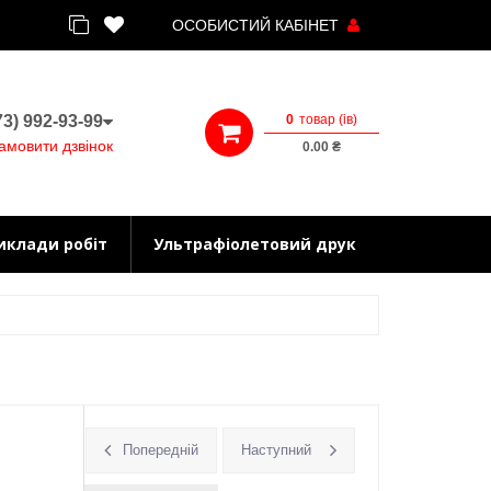
ОСОБИСТИЙ КАБІНЕТ
0
товар (iв)
3) 992-93-99
амовити дзвінок
0.00 ₴
иклади робіт
Ультрафіолетовий друк
Попередній
Наступний