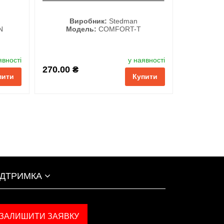
Виробник:
Stedman
N
Модель:
COMFORT-T
Колір
явності
у наявності
270.00 ₴
пити
Купити
ІДТРИМКА
ЗАЛИШИТИ ЗАЯВКУ