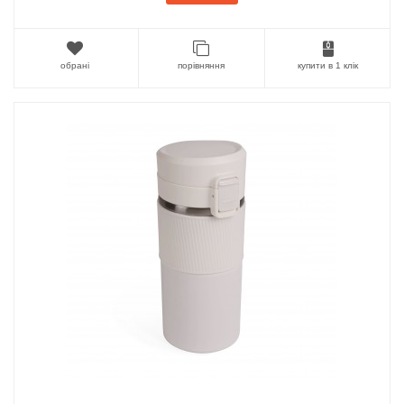
обрані
порівняння
купити в 1 клік