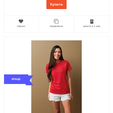
Купити
обрані
порівняння
купити в 1 клік
КРАЩЕ