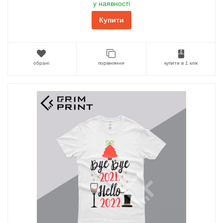
у наявності
Купити
обрані
порівняння
купити в 1 клік