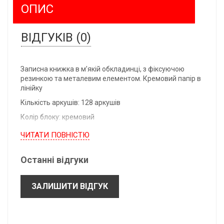
ОПИС
ВІДГУКІВ (0)
Записна книжка в м’якій обкладинці, з фіксуючою
резинкою та металевим елементом. Кремовий папір в
лінійку
Кількість аркушів: 128 аркушів
Колір блоку: кремовий
Розмір виробу: 21 х 14,5
ЧИТАТИ ПОВНIСТЮ
Тип блоку: лінія
Останні відгуки
ТМ: Paperbook
Формат: А5
ЗАЛИШИТИ ВІДГУК
Щільність: 70 г/м2