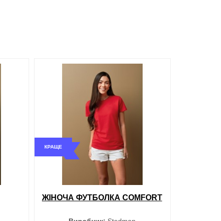
Білий
обрані
порівняння
купити в 1 клік
КРАЩЕ
ти в 1 клік
ЖІНОЧА ФУТБОЛКА COMFORT
Виробник:
Stedman