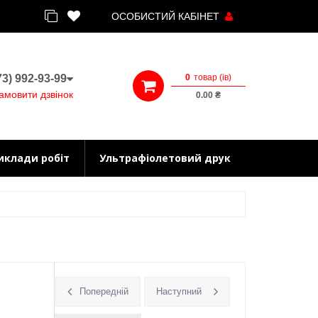
ОСОБИСТИЙ КАБІНЕТ
0
товар (iв)
3) 992-93-99
амовити дзвінок
0.00 ₴
иклади робіт
Ультрафіолетовий друк
Попередній
Наступний