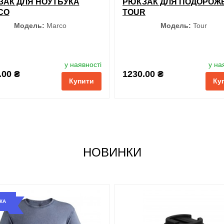
АК ДЛЯ НОУТБУКА
РЮКЗАК ДЛЯ ПОДОРОЖ
CO
TOUR
Модель:
Marco
Модель:
Tour
Колір
у наявності
у на
.00 ₴
1230.00 ₴
Купити
Ку
Чорний
НОВИНКИ
обрані
порівняння
купи
КА
і
порівняння
купити в 1 клік