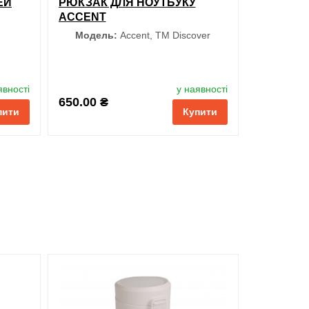
ЕЙ
РЮКЗАК ДЛЯ НОУТБУКУ
ACCENT
Модель:
Accent, TM Discover
явності
у наявності
650.00 ₴
пити
Купити
обрані
порівняння
купити в 1 клік
ти в 1 клік