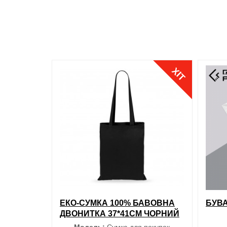
Розмір
S
M
L
ХІТ
XL
XXL
обрані
порівняння
купити в 1 клік
обран
ЕКО-СУМКА 100% БАВОВНА
БУВА
ДВОНИТКА 37*41СМ ЧОРНИЙ
Модель:
Сумка для покупок