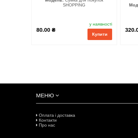
SHOPPING
Мод
у наявності
S
80.00 ₴
320.
Купити
обрані
порівняння
купити в 1 клік
обран
МЕНЮ
Оплата і доставка
Контакти
Про нас