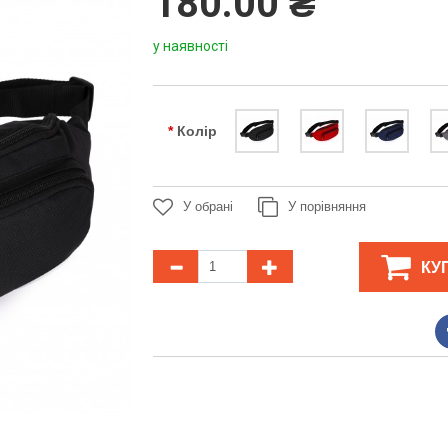
180.00 ₴
у наявності
Колір
У обрані
У порівняння
КУ