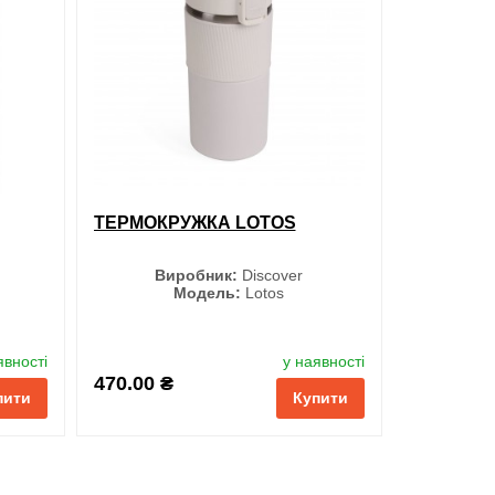
ТЕРМОКРУЖКА LOTOS
Виробник:
Discover
Модель:
Lotos
Колір
явності
у наявності
470.00 ₴
пити
Купити
Чорний
Сірий