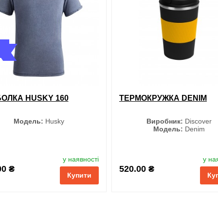
ОЛКА HUSKY 160
ТЕРМОКРУЖКА DENIM
Модель:
Husky
Виробник:
Discover
Модель:
Denim
Колір
Колір
у наявності
у на
00 ₴
520.00 ₴
Купити
Ку
Чорний
Чорний
Джинсовий
Жовтий