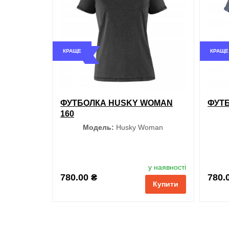
обрані
порівняння
купити в 1 клік
КРАЩЕ
КРАЩЕ
ФУТБОЛКА HUSKY WOMAN
ФУТБ
160
Модель:
Husky Woman
Колір
у наявності
780.00 ₴
780.
Купити
Чорний
Джинсовий