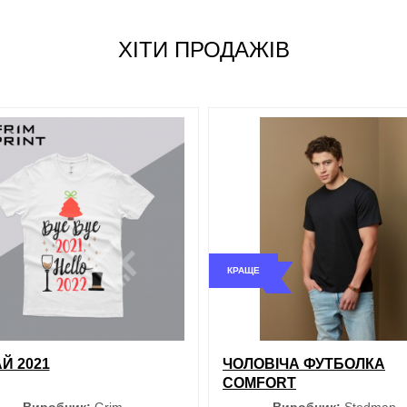
Розмір
Червоний
ХІТИ ПРОДАЖІВ
S
Сірий
M
L
Синій
XL
XXL
Зелений
КРАЩЕ
і
порівняння
купити в 1 клік
обрані
порівняння
купи
Й 2021
ЧОЛОВІЧА ФУТБОЛКА
COMFORT
Виробник:
Grim
Виробник:
Stedman