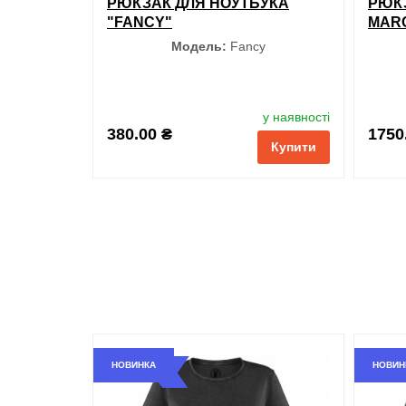
РЮКЗАК ДЛЯ НОУТБУКА
РЮКЗ
"FANCY"
MAR
Модель:
Fancy
Колір
у наявності
380.00 ₴
1750
Купити
Чорний
Червоний
Темно-сірий
Зелений
НОВИНКА
НОВИН
обран