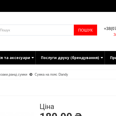
+38(07
ПОШУК
З
ія та аксесуари
Послуги друку (брендування)
Пр
заки,ранці,сумки
Сумка на пояс Dandy
Ціна