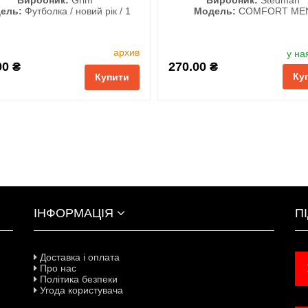
ель:
Футболка / новий рік / 1
Модель:
COMFORT ME
Розмір
Колір
архив
у на
M
L
XL
XXL
00 ₴
270.00 ₴
Ку
3XL
Купити
і
порівняння
купити в 1 клік
ІНФОРМАЦІЯ
П
Доставка і оплата
Про нас
Політика безпеки
Угода користувача