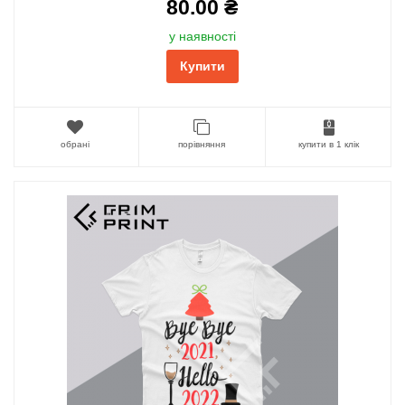
80.00 ₴
у наявності
Купити
обрані
порівняння
купити в 1 клік