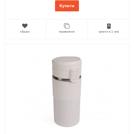
Купити
обрані
порівняння
купити в 1 клік