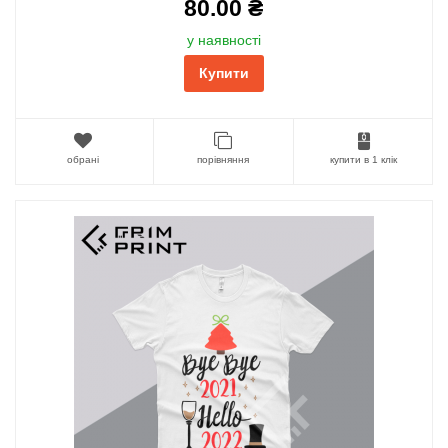
80.00 ₴
у наявності
Купити
обрані
порівняння
купити в 1 клік