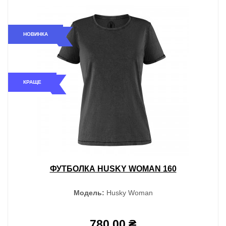
Нанесення
Без друку
Кількість в упаковці, шт
10
РОЗМІРИ
НОВИНКА
Ширина, мм
180
Глибина бічної складки, мм
80
Висота, мм
250
ОПИС
КРАЩЕ
Використовується як для товарів харчової
групи, так і нехарчової продукції.
Партії та розміри товарів можуть відрізнятися
(+/- 10%), всі подробиці уточнюйте у
менеджерів.
ФУТБОЛКА HUSKY WOMAN 160
Модель:
Husky Woman
780.00 ₴