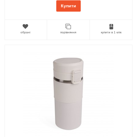
Купити
обрані
порівняння
купити в 1 клік