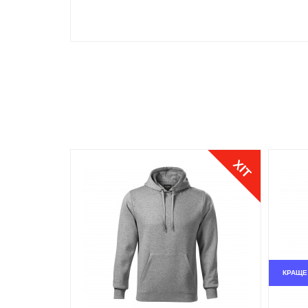
Прокладка для зміцнення коміра, передня кишеня
кольору, бокові шви, еластичні манжети і пояс.
ХІТ
КРАЩЕ