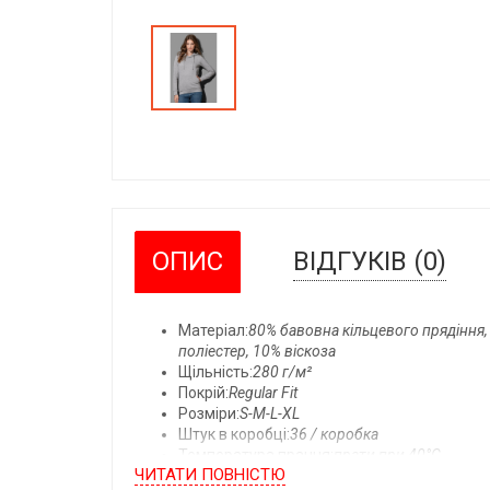
ОПИС
ВІДГУКІВ (0)
Матеріал:
80% бавовна кільцевого прядіння,
поліестер, 10% віскоза
Щільність:
280 г/м²
Покрій:
Regular Fit
Розміри:
S-M-L-XL
Штук в коробці:
36 / коробка
Температура прання:
прати при 40°C
ЧИТАТИ ПОВНIСТЮ
Детальний опис: