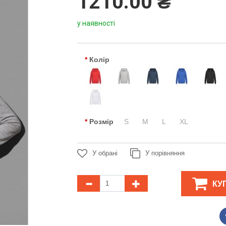
1210.00 ₴
у наявності
Колір
Розмір
S
M
L
XL
У обрані
У порівняння
КУ