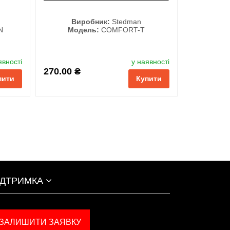
Виробник:
Stedman
N
Модель:
COMFORT-T
Колір
явності
у наявності
270.00 ₴
пити
Купити
ІДТРИМКА
ЗАЛИШИТИ ЗАЯВКУ