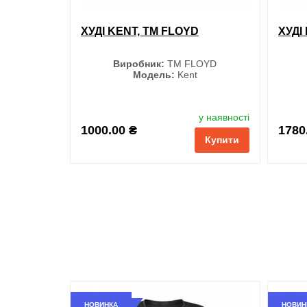
ХУДІ KENT, TM FLOYD
ХУДІ
Виробник:
ТМ FLOYD
Модель:
Kent
Колір
у наявності
1000.00 ₴
1780
Купити
Оранжевий
Темно-синій
Чорний
Червоний
Сірий
НОВИНКА
НОВИН