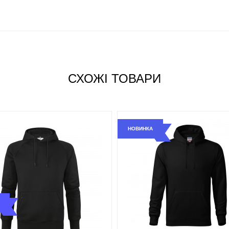
, підкладка з флісу з начосом, шнурок того ж
СХОЖІ ТОВАРИ
НОВИНКА