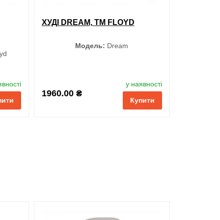
ХУДІ DREAM, TM FLOYD
Модель:
Dream
yd
Колір
явності
у наявності
1960.00 ₴
пити
Купити
Темно-синій
Чорний
Сірий
Розмір
XS
S
M
L