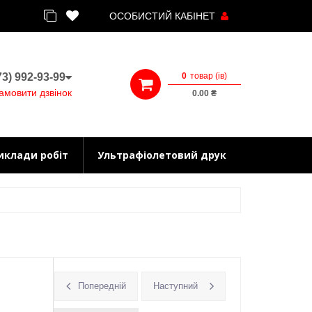
ОСОБИСТИЙ КАБІНЕТ
0
товар (iв)
3) 992-93-99
амовити дзвінок
0.00 ₴
иклади робіт
Ультрафіолетовий друк
Попередній
Наступний