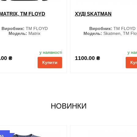
 MATRIX, TM FLOYD
ХУДІ SKATMAN
Виробник:
ТМ FLOYD
Виробник:
ТМ FLOYD
Модель:
Matrix
Модель:
Skatmen, TM Flo
Колір
Колір
у наявності
у на
.00 ₴
1100.00 ₴
Купити
Ку
Меланж
Чорний
Чорний
Сірий
Розмір
Розмір
S
XS
НОВИНКИ
M
S
L
M
XL
L
XXL
XL
3XL
XXL
3XL
КА