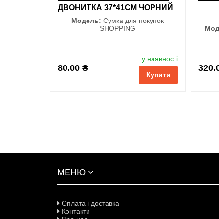
ДВОНИТКА 37*41СМ ЧОРНИЙ
Модель:
Сумка для покупок
SHOPPING
Мод
у наявності
S
80.00 ₴
320.
Купити
обрані
порівняння
купити в 1 клік
обран
МЕНЮ
Оплата і доставка
Контакти
Про нас