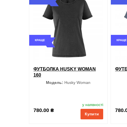
Синій
Фіолетовий
КРАЩЕ
КРАЩЕ
Зелений
обран
Білий
ФУТБОЛКА HUSKY WOMAN
ФУТБ
Розмір
160
XS
Модель:
Husky Woman
S
M
L
XL
XXL
Колір
у наявності
3XL
780.00 ₴
780.
Купити
Чорний