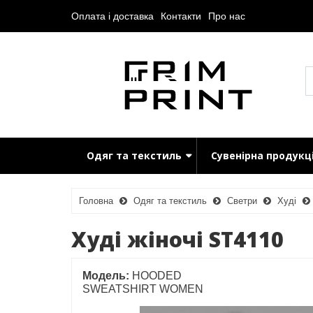
Оплата і доставка
Контакти
Про нас
Одяг та текстиль
Сувенірна продукц
Головна
Одяг та текстиль
Светри
Худі
Худі жіночі ST4110
Модель:
HOODED
SWEATSHIRT WOMEN