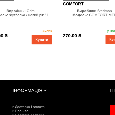
COMFORT
Виробник:
Grim
Виробник:
Stedman
ель:
Футболка / новий рік / 1
Модель:
COMFORT ME
Розмір
Колір
архив
у на
M
L
XL
XXL
00 ₴
270.00 ₴
Ку
3XL
Купити
і
порівняння
купити в 1 клік
ІНФОРМАЦІЯ
П
Доставка і оплата
Про нас
Політика безпеки