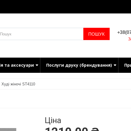
+38(07
ПОШУК
З
ія та аксесуари
Послуги друку (брендування)
Пр
Худі жіночі ST4110
Ціна