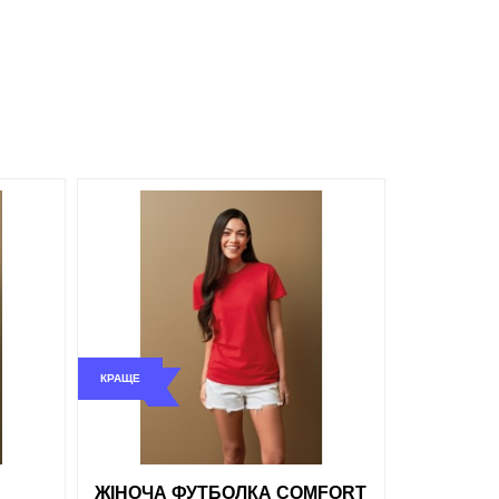
Сірий
Білий
обрані
порівняння
купити в 1 клік
КРАЩЕ
ти в 1 клік
ЖІНОЧА ФУТБОЛКА COMFORT