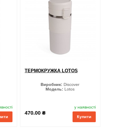
XL
XXL
3XL
ти в 1 клік
ТЕРМОКРУЖКА LOTOS
обрані
порівняння
купити в 1 клік
Виробник:
Discover
Модель:
Lotos
Колір
явності
у наявності
470.00 ₴
пити
Купити
Чорний