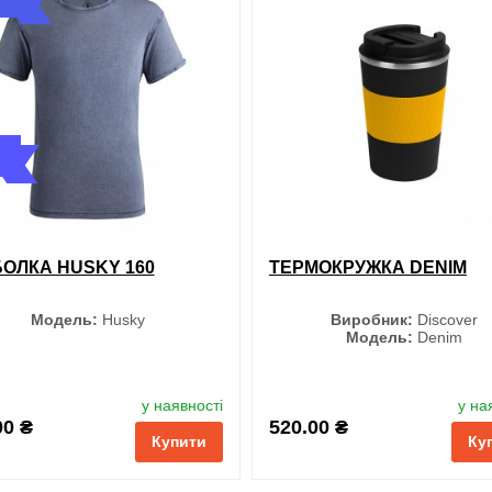
і
порівняння
купити в 1 клік
обрані
порівняння
купи
ОЛКА HUSKY 160
ТЕРМОКРУЖКА DENIM
Модель:
Husky
Виробник:
Discover
Модель:
Denim
Колір
Колір
у наявності
у на
00 ₴
520.00 ₴
Купити
Ку
Чорний
Чорний