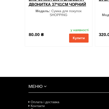
ДВОНИТКА 37*41СМ ЧОРНИЙ
Малиновий
Модель:
Сумка для покупок
SHOPPING
Мод
Ментоловий
у наявності
Темно-зелений
S
80.00 ₴
320.
Купити
Розмір
обрані
порівняння
купити в 1 клік
S
M
L
XL
XXL
обран
МЕНЮ
Оплата і доставка
Контакти