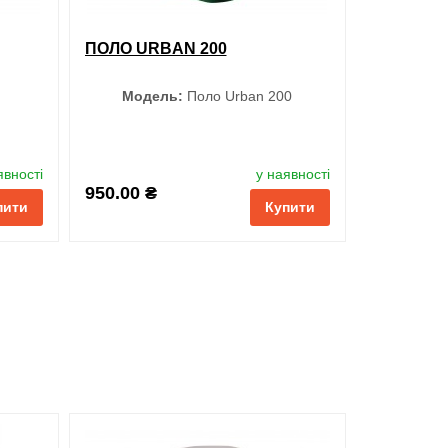
ПОЛО URBAN 200
Модель:
Поло Urban 200
Колір
явності
у наявності
950.00 ₴
пити
Купити
Оранжевий
Темно-синій
й
Чорний
Червоний
Синій