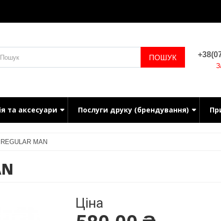
+38(07
ПОШУК
З
ія та аксесуари
Послуги друку (брендування)
Пр
K REGULAR MAN
AN
Ціна