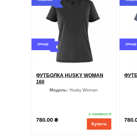
Темно-синій
Чорний
КРАЩЕ
КРАЩЕ
Світло-сірий
Бордовий
ФУТБОЛКА HUSKY WOMAN
ФУТБ
Жовтий
160
Модель:
Husky Woman
Червоний
Колір
Сірий
у наявності
780.00 ₴
780.
Купити
Чорний
Коричневий