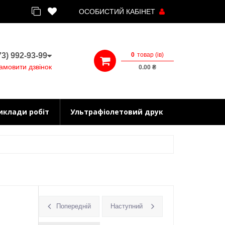
ОСОБИСТИЙ КАБІНЕТ
0
товар (iв)
3) 992-93-99
амовити дзвінок
0.00 ₴
иклади робіт
Ультрафіолетовий друк
Попередній
Наступний