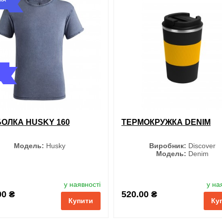
XXL
Жовтий
Зелений
Білий
Салатовий
ОЛКА HUSKY 160
ТЕРМОКРУЖКА DENIM
обрані
порівняння
купи
Розмір
5/6
Модель:
Husky
Виробник:
Discover
7/8
Модель:
Denim
9/11
12/13
3/4
Колір
Колір
у наявності
у на
00 ₴
520.00 ₴
Купити
Ку
Чорний
Чорний