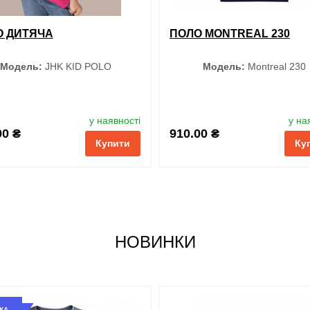
О ДИТЯЧА
ПОЛО MONTREAL 230
Модель:
JHK KID POLO
Модель:
Montreal 230
Колір
Колір
у наявності
у на
00 ₴
910.00 ₴
Купити
Ку
Меланж
Чорний
Оранжевий
Червоний
Блакитний
Темно-сині
НОВИНКИ
Розмір
Темно-синій
S
M
Чорний
L
XL
КА