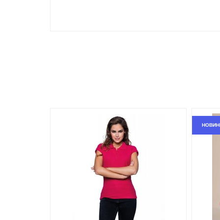
манжети на рукавах
2 гудзики в колір тканини
бокові шви
бокові розрізи
НОВИН