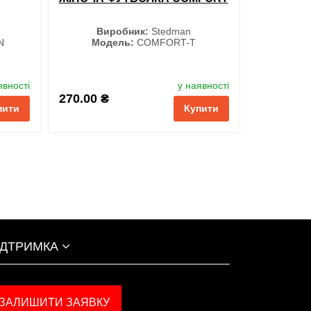
Виробник:
Stedman
N
Модель:
COMFORT-T
Колір
явності
у наявності
270.00 ₴
пити
Купити
ІДТРИМКА
ЗАЛИШИТИ ЗАЯВКУ