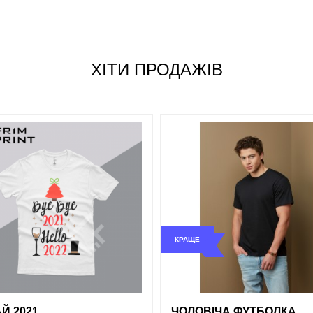
Джинсовий
Жовтий
Розмір
Червоний
і
порівняння
купити в 1 клік
ХІТИ ПРОДАЖІВ
S
Сірий
M
L
Синій
XL
XXL
Зелений
КРАЩЕ
і
порівняння
купити в 1 клік
обрані
порівняння
купи
Й 2021
ЧОЛОВІЧА ФУТБОЛКА