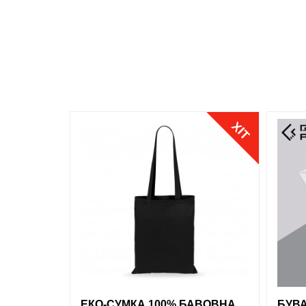
Джинсовий
Синій
Розмір
Бірюзовий
обран
S
M
Фіолетовий
L
ХІТ
XL
Хакі
XXL
Зелений
Білий
обрані
порівняння
купити в 1 клік
обран
Пісочний
Салатовий
ЕКО-СУМКА 100% БАВОВНА
БУВА