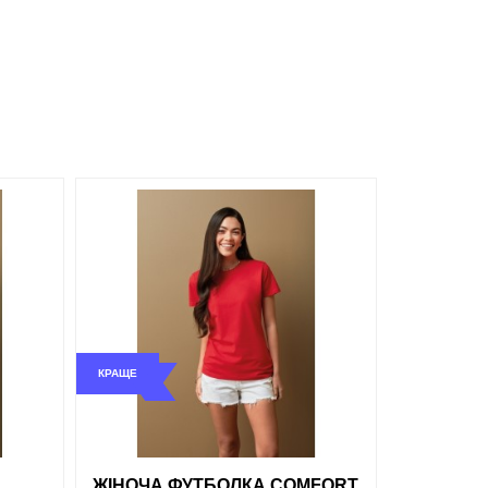
Сірий
обрані
порівняння
купити в 1 клік
Білий
обрані
порівняння
купити в 1 клік
КРАЩЕ
ти в 1 клік
ЖІНОЧА ФУТБОЛКА COMFORT