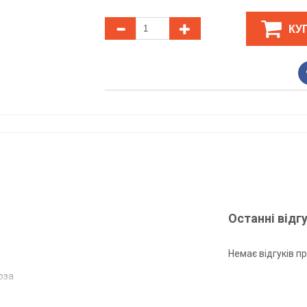
КУ
Останні відг
Немає відгуків пр
оза
за