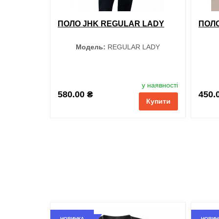
ПОЛО JHK REGULAR LADY
ПОЛ
Модель:
REGULAR LADY
Колір
у наявності
580.00 ₴
450.
Купити
Лаванда
Рожевий
Меланж
Оранжевий
Блакитний
НОВИНКА
НОВИН