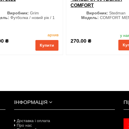
COMFORT
Виробник:
Grim
Виробник:
Stedman
ель:
Футболка / новий рік / 1
Модель:
COMFORT ME
Розмір
Колір
архив
у на
M
L
XL
XXL
00 ₴
270.00 ₴
Ку
3XL
Купити
і
порівняння
купити в 1 клік
ІНФОРМАЦІЯ
П
Доставка і оплата
Про нас