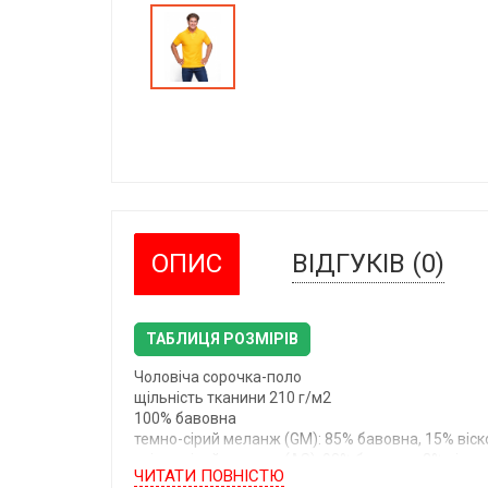
ОПИС
ВІДГУКІВ (0)
ТАБЛИЦЯ РОЗМІРІВ
Чоловіча сорочка-поло
щільність тканини 210 г/м2
100% бавовна
темно-сірий меланж (GM): 85% бавовна, 15% віск
світло-сірий меланж (AS): 98% бавовна, 2% віско
ЧИТАТИ ПОВНIСТЮ
тканина Pique (лакоста)