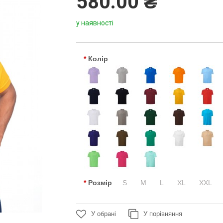
580.00 ₴
у наявності
Колір
Розмір
S
M
L
XL
XXL
У обрані
У порівняння