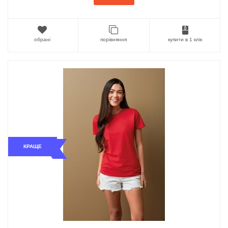
обрані
порівняння
купити в 1 клік
КРАЩЕ