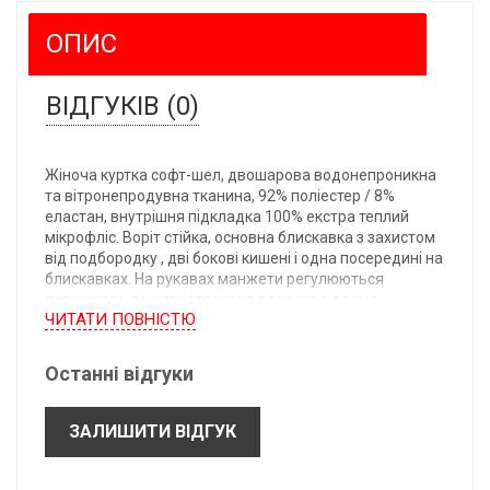
ОПИС
ВІДГУКІВ (0)
Жіноча куртка софт-шел, двошарова водонепроникна
та вітронепродувна тканина, 92% поліестер / 8%
еластан, внутрішня підкладка 100% екстра теплий
мікрофліс. Воріт стійка, основна блискавка з захистом
від подбородку , дві бокові кишені і одна посередині на
блискавках. На рукавах манжети регулюються
липучками, по низу стягуюча резинка з двома
ЧИТАТИ ПОВНIСТЮ
стоперами.
S
M
L
XL
2XL
Останні відгуки
62/46
64/49
66/52
68/55
70/58
ЗАЛИШИТИ ВІДГУК