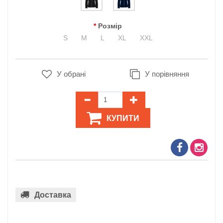
Розмір
S
M
L
XL
XXL
У обрані
У порівняння
КУПИТИ
Доставка