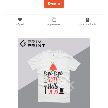
Купити
обрані
порівняння
купити в 1 клік