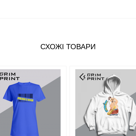
і шнурки. Кишеня-кенгуру. Ребристі манжети
икетка робить її ідеальною для ребрендингу.
хність для друку.
СХОЖІ ТОВАРИ