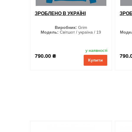
ЗРОБЛЕНО В УКРАЇНІ
ЗРОБ
Виробник:
Grim
Модель:
Світшот / україна / 19
Моде
Розмір
у наявності
S
790.00 ₴
790.
Купити
M
L
XL
XXL
3XL