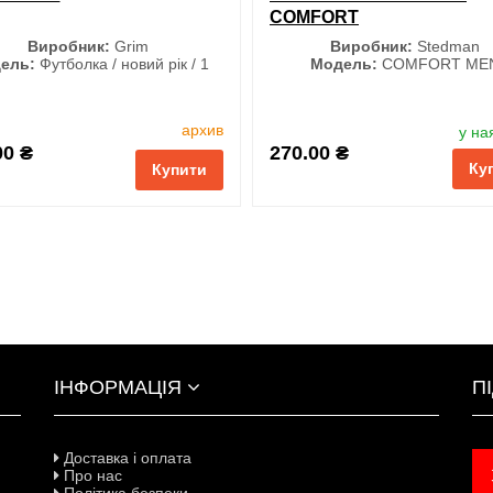
COMFORT
Виробник:
Grim
Виробник:
Stedman
ель:
Футболка / новий рік / 1
Модель:
COMFORT ME
Розмір
Колір
архив
у на
M
L
XL
XXL
00 ₴
270.00 ₴
Ку
3XL
Купити
і
порівняння
купити в 1 клік
ІНФОРМАЦІЯ
П
Доставка і оплата
Про нас
Політика безпеки