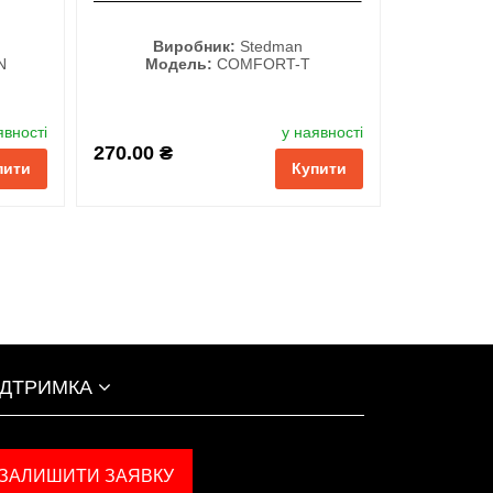
Салатовий
Виробник:
Stedman
N
Модель:
COMFORT-T
Колір
явності
у наявності
обрані
порівняння
купити в 1 клік
270.00 ₴
пити
Купити
ІДТРИМКА
ЗАЛИШИТИ ЗАЯВКУ