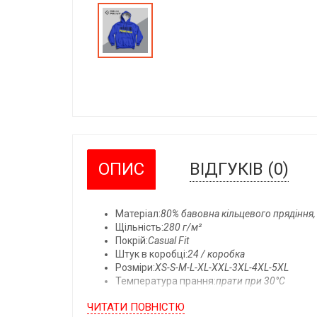
ОПИС
ВІДГУКІВ (0)
Матеріал:
80% бавовна кільцевого прядіння,
Щільність:
280 г/м²
Покрій:
Casual Fit
Штук в коробці:
24 / коробка
Розміри:
XS-S-M-L-XL-XXL-3XL-4XL-5XL
Температура прання:
прати при 30°C
Детальний опис:
ЧИТАТИ ПОВНIСТЮ