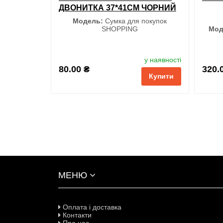
ДВОНИТКА 37*41СМ ЧОРНИЙ
Модель:
Сумка для покупок
SHOPPING
Мод
у наявності
S
80.00 ₴
320.
Купити
обрані
порівняння
купити в 1 клік
обран
МЕНЮ
Оплата і доставка
Контакти
Про нас