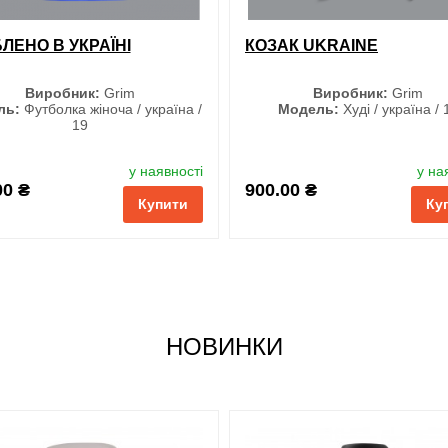
ЛЕНО В УКРАЇНІ
КОЗАК UKRAINE
Виробник:
Grim
Виробник:
Grim
ль:
Футболка жіноча / україна /
Модель:
Худі / україна / 
19
Розмір
Розмір
у наявності
у на
S
S
00 ₴
900.00 ₴
Купити
Ку
M
M
L
L
XL
XL
XXL
XXL
3XL
3XL
НОВИНКИ