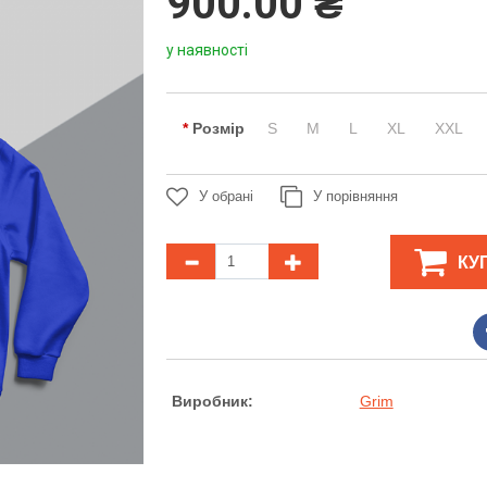
900.00 ₴
у наявності
Розмір
S
M
L
XL
XXL
У обрані
У порівняння
КУ
Виробник:
Grim