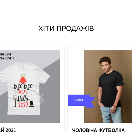
Сірий
Білий
Білий
ХІТИ ПРОДАЖІВ
обрані
порівняння
купи
і
порівняння
купити в 1 клік
КРАЩЕ
Й 2021
ЧОЛОВІЧА ФУТБОЛКА