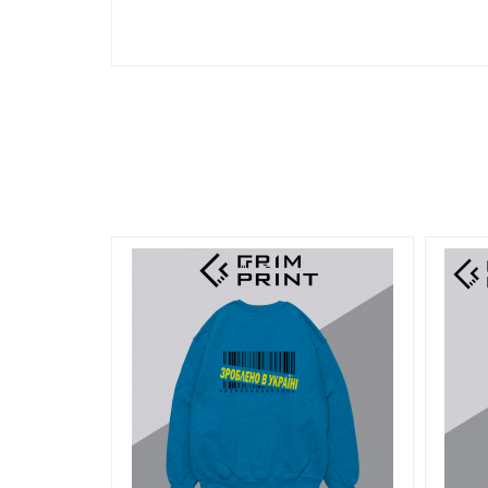
UNISEX.
Подвійний тканинний капюшон.Однотонн
на рукавах і по низу виробу. Проста відривна ет
Мягка бавовняна тканина робить ідеальну повер