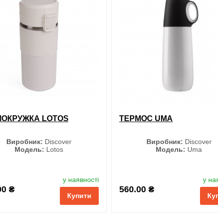
і
порівняння
купити в 1 клік
обрані
порівняння
купи
МОКРУЖКА LOTOS
ТЕРМОС UMA
Виробник:
Discover
Виробник:
Discover
Модель:
Lotos
Модель:
Uma
Колір
Колір
у наявності
у на
00 ₴
560.00 ₴
Купити
Ку
Чорний
Чорний