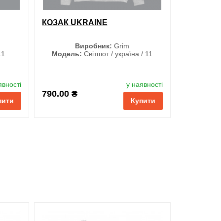
КОЗАК UKRAINE
Виробник:
Grim
11
Модель:
Світшот / україна / 11
Розмір
явності
у наявності
S
790.00 ₴
пити
Купити
M
L
XL
XXL
3XL