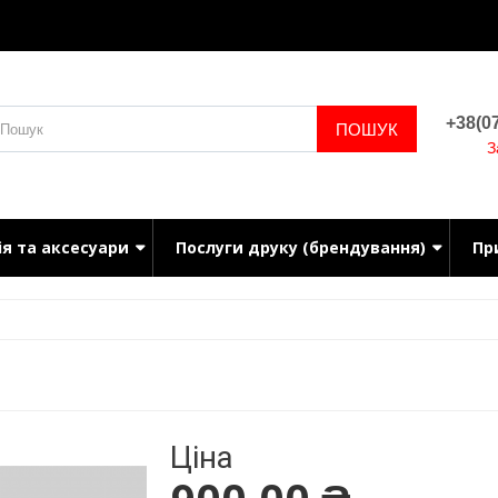
+38(07
ПОШУК
З
ія та аксесуари
Послуги друку (брендування)
Пр
Ціна