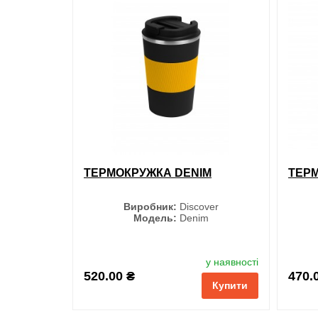
обран
обрані
порівняння
купити в 1 клік
ТЕРМОКРУЖКА DENIM
ТЕР
Виробник:
Discover
Модель:
Denim
Колір
у наявності
520.00 ₴
470.
Купити
Чорний