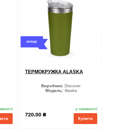
ти в 1 клік
обрані
порівняння
купити в 1 клік
КРАЩЕ
ТЕРМОКРУЖКА ALASKA
Виробник:
Discover
Модель:
Alaska
Колір
явності
у наявності
720.00 ₴
пити
Купити
Фіолетовий