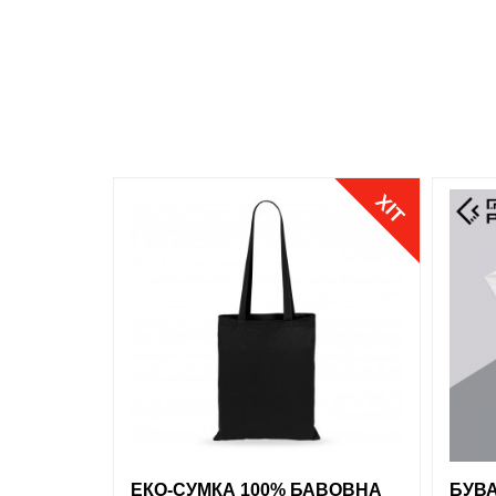
Жовтий
Червоний
Сірий
Синій
ХІТ
обран
Зелений
обрані
порівняння
купити в 1 клік
ЕКО-СУМКА 100% БАВОВНА
БУВА