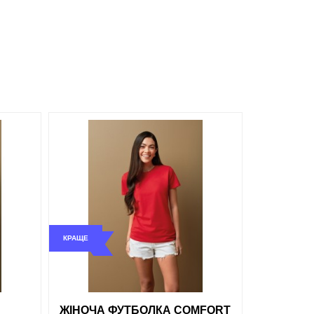
Оливковий
Оранжевий
Чорний
ти в 1 клік
Жовтий
Синій
Бірюзовий
Зелений
КРАЩЕ
Білий
ЖІНОЧА ФУТБОЛКА COMFORT