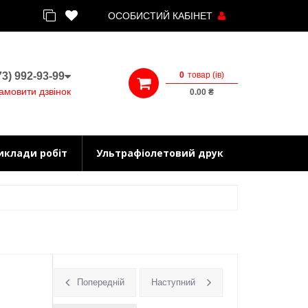
ОСОБИСТИЙ КАБІНЕТ
0
товар (iв)
3) 992-93-99
амовити дзвінок
0.00 ₴
иклади робіт
Ультрафіолетовий друк
Попередній
Наступний