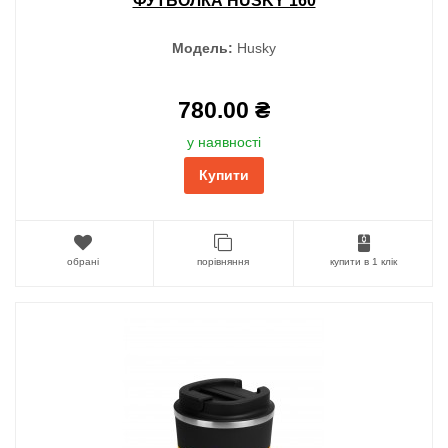
ФУТБОЛКА HUSKY 160
Модель:
Husky
780.00 ₴
у наявності
Купити
обрані
порівняння
купити в 1 клік