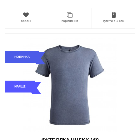
обрані
порівняння
купити в 1 клік
НОВИНКА
КРАЩЕ