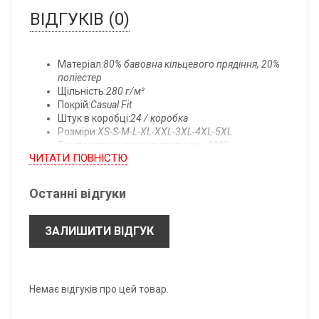
ВІДГУКІВ (0)
Матеріал:
80% бавовна кільцевого прядіння, 20%
поліестер
Щільність:
280 г/м²
Покрій:
Casual Fit
Штук в коробці:
24 / коробка
Розміри:
XS-S-M-L-XL-XXL-3XL-4XL-5XL
Температура прання:
прати при 30°C
ЧИТАТИ ПОВНIСТЮ
Детальний опис:
UNISEX.
Подвійний тканинний капюшон.Однотонні
Останні відгуки
шнурки. Кишеня-кенгуру. Ребристі манжети на рукавах
і по низу виробу. Проста відривна етикетка робить її
ідеальною для ребрендингу. Мягка бавовняна
ЗАЛИШИТИ ВІДГУК
тканина робить ідеальну поверхність для друку.
Немає відгуків про цей товар.