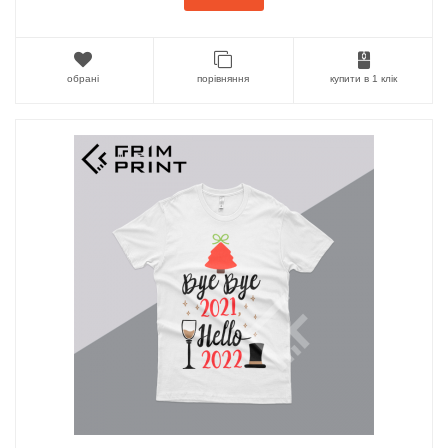
обрані
порівняння
купити в 1 клік