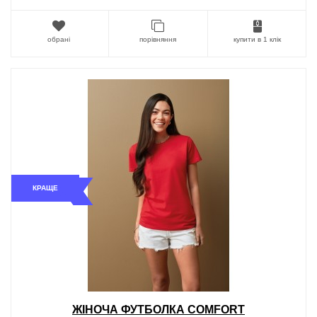
обрані
порівняння
купити в 1 клік
КРАЩЕ
ЖІНОЧА ФУТБОЛКА COMFORT