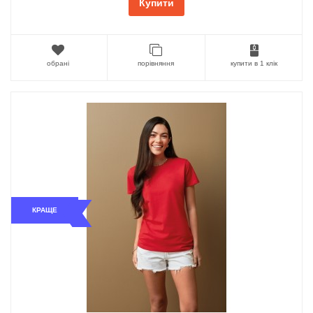
Купити
обрані
порівняння
купити в 1 клік
КРАЩЕ