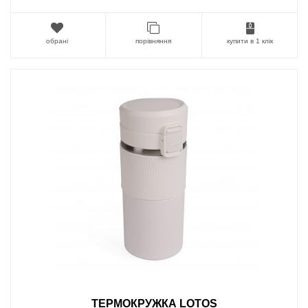
обрані
порівняння
купити в 1 клік
ТЕРМОКРУЖКА LOTOS