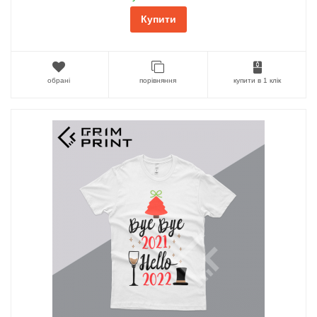
Купити
обрані
порівняння
купити в 1 клік