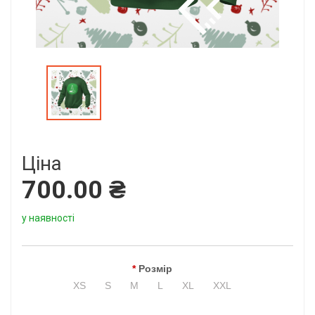
Ціна
700.00 ₴
у наявності
Розмір
XS
S
M
L
XL
XXL