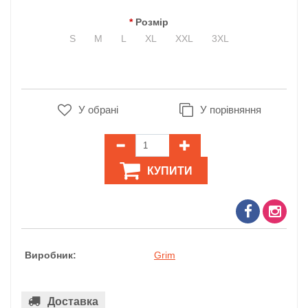
Розмір
S
M
L
XL
XXL
3XL
У обрані
У порівняння
КУПИТИ
Виробник:
Grim
Доставка