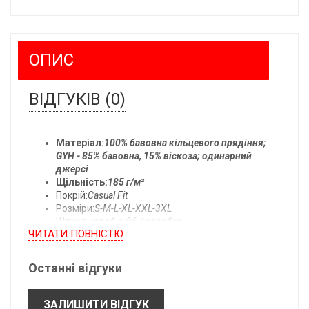
ОПИС
ВІДГУКІВ (0)
Матеріал:
100% бавовна кільцевого прядіння;
GYH - 85% бавовна, 15% віскоза; одинарний
джерсі
Щільність:
185 г/м²
Покрій:
Casual Fit
Розміри:
S-M-L-XL-XXL-3XL
Штук в коробці:
96 / коробка
ЧИТАТИ ПОВНIСТЮ
Температура прання:
прати при 40°C
Останні відгуки
Всі розміри одягу:
ЗАЛИШИТИ ВІДГУК