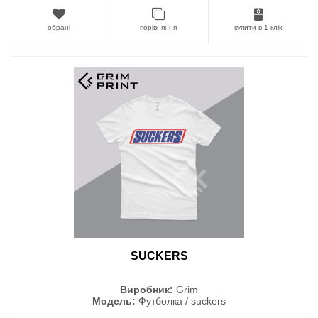
обрані
порівняння
купити в 1 клік
SUCKERS
Виробник:
Grim
Модель:
Футболка / suckers