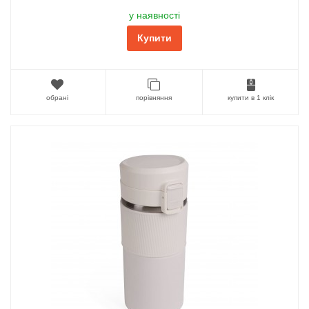
у наявності
Купити
обрані
порівняння
купити в 1 клік