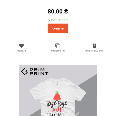
80.00 ₴
у наявності
Купити
обрані
порівняння
купити в 1 клік