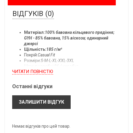
ВІДГУКІВ (0)
Матеріал:
100% бавовна кільцевого прядіння;
GYH - 85% бавовна, 15% віскоза; одинарний
джерсі
Щільність:
185 г/м²
Покрій:
Casual Fit
Розміри:
S-M-L-XL-XXL-3XL
Штук в коробці:
96 / коробка
ЧИТАТИ ПОВНIСТЮ
Температура прання:
прати при 40°C
Останні відгуки
Всі розміри одягу:
ЗАЛИШИТИ ВІДГУК
- підлягають допуску ± 2,5 см.
- можуть бути змінені без попереднього повідомлення.
*B: Довжина по центру спини.
Немає відгуків про цей товар.