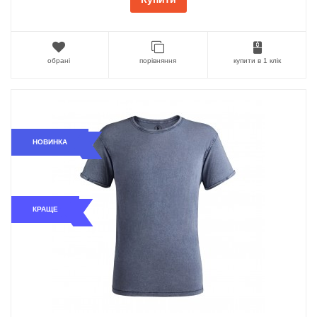
обрані
порівняння
купити в 1 клік
НОВИНКА
КРАЩЕ