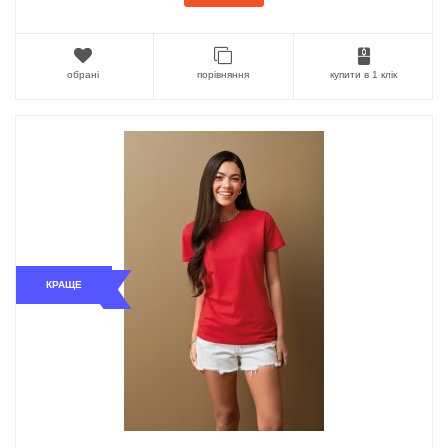
обрані
порівняння
купити в 1 клік
КРАЩЕ