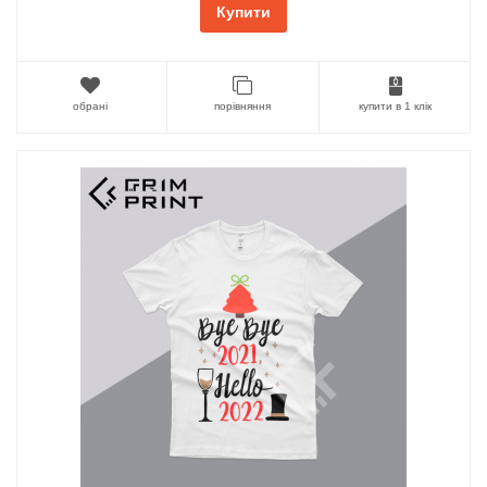
Купити
обрані
порівняння
купити в 1 клік