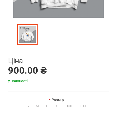
Ціна
900.00 ₴
у наявності
Розмір
S
M
L
XL
XXL
3XL