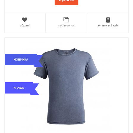
обрані
порівняння
купити в 1 клік
НОВИНКА
КРАЩЕ