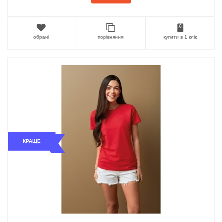
обрані
порівняння
купити в 1 клік
КРАЩЕ