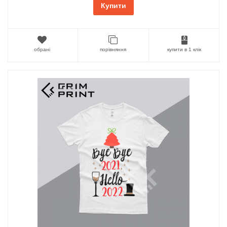
Купити
обрані
порівняння
купити в 1 клік