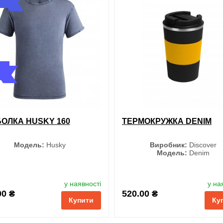
і
порівняння
купити в 1 клік
обрані
порівняння
купи
ОЛКА HUSKY 160
ТЕРМОКРУЖКА DENIM
Модель:
Husky
Виробник:
Discover
Модель:
Denim
Колір
Колір
у наявності
у на
00 ₴
520.00 ₴
Купити
Ку
Чорний
Чорний