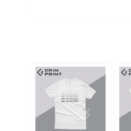
Всі розміри одягу:
- підлягають допуску ± 2,5 см.
- можуть бути змінені без попереднього повідом
*B: Довжина по центру спини.