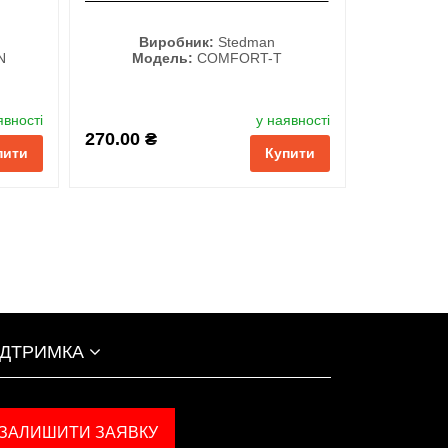
Виробник:
Stedman
N
Модель:
COMFORT-T
Колір
явності
у наявності
270.00 ₴
пити
Купити
ІДТРИМКА
ЗАЛИШИТИ ЗАЯВКУ