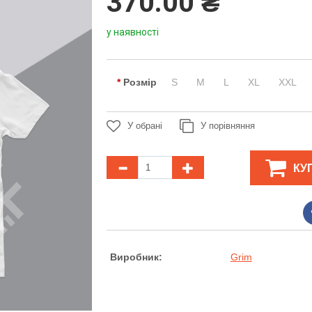
370.00 ₴
у наявності
Розмір
S
M
L
XL
XXL
У обрані
У порівняння
КУ
Виробник:
Grim