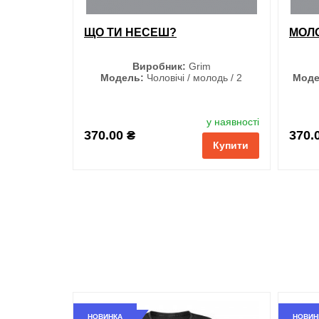
ЩО ТИ НЕСЕШ?
МОЛО
Виробник:
Grim
Модель:
Чоловічі / молодь / 2
Моде
Розмір
у наявності
S
370.00 ₴
370.
Купити
M
L
XL
XXL
3XL
НОВИНКА
НОВИН