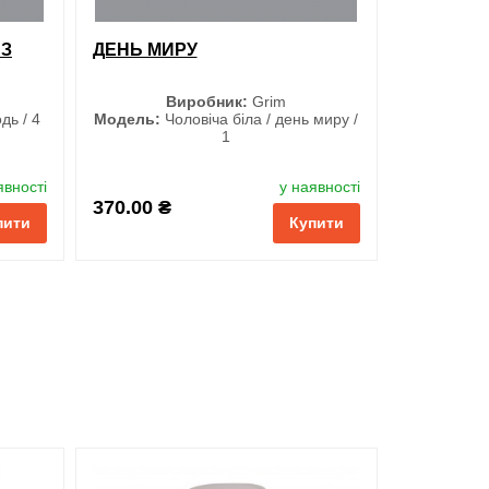
 З
ДЕНЬ МИРУ
Виробник:
Grim
дь / 4
Модель:
Чоловіча біла / день миру /
1
Розмір
явності
у наявності
S
370.00 ₴
пити
Купити
M
L
XL
XXL
3XL