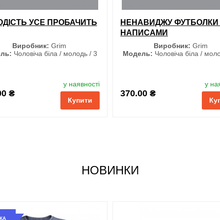
ДІСТЬ УСЕ ПРОБАЧИТЬ
НЕНАВИДЖУ ФУТБОЛКИ
НАПИСАМИ
Виробник:
Grim
Виробник:
Grim
ль:
Чоловіча біла / молодь / 3
Модель:
Чоловіча біла / моло
Розмір
Розмір
у наявності
у на
S
S
00 ₴
370.00 ₴
Купити
Ку
M
M
L
L
XL
XL
XXL
XXL
3XL
3XL
НОВИНКИ
КА