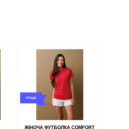
Сірий
Білий
обрані
порівняння
купити в 1 клік
КРАЩЕ
ти в 1 клік
ЖІНОЧА ФУТБОЛКА COMFORT