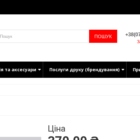
+38(07
ПОШУК
З
ія та аксесуари
Послуги друку (брендування)
Пр
Ціна