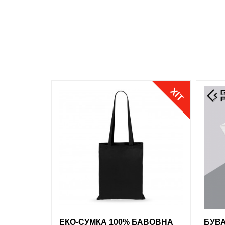
Джинсовий
Розмір
S
M
L
ХІТ
XL
XXL
обрані
порівняння
купити в 1 клік
обран
ЕКО-СУМКА 100% БАВОВНА
БУВА