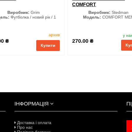
COMFORT
Виробник:
Grim
Виробник:
Stedman
ель:
Футболка / новий рік / 1
Модель:
COMFORT ME
Розмір
Колір
архив
у на
M
L
XL
XXL
00 ₴
270.00 ₴
Ку
3XL
Купити
і
порівняння
купити в 1 клік
ІНФОРМАЦІЯ
П
Доставка і оплата
Про нас
Політика безпеки