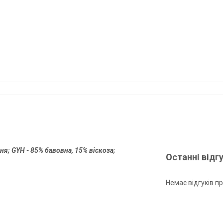
я; GYH - 85% бавовна, 15% віскоза;
Останні відг
Немає відгуків пр