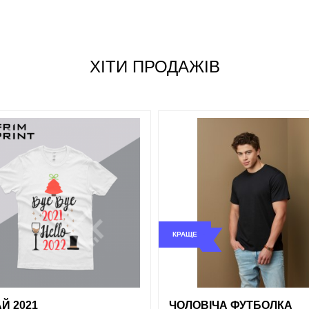
Джинсовий
Жовтий
Розмір
Червоний
ХІТИ ПРОДАЖІВ
S
Сірий
M
L
Синій
XL
XXL
Зелений
КРАЩЕ
і
порівняння
купити в 1 клік
обрані
порівняння
купи
Й 2021
ЧОЛОВІЧА ФУТБОЛКА