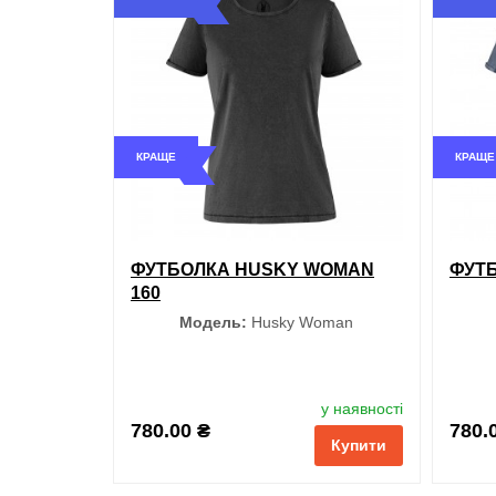
обрані
порівняння
купити в 1 клік
обран
КРАЩЕ
КРАЩЕ
ФУТБОЛКА HUSKY WOMAN
ФУТБ
160
Модель:
Husky Woman
Колір
у наявності
780.00 ₴
780.
Купити
Чорний