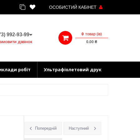
ОСОБИСТИЙ КАБІНЕТ
0
товар (iв)
3) 992-93-99
амовити дзвінок
0.00 ₴
иклади робіт
Ультрафіолетовий друк
Попередній
Наступний