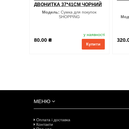
ДВОНИТКА 37*41СМ ЧОРНИЙ
Модель:
Сумка для покупок
SHOPPING
Мод
у наявності
S
80.00 ₴
320.
Купити
обрані
порівняння
купити в 1 клік
обран
МЕНЮ
Оплата і доставка
Контакти
Про нас