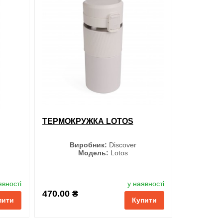
ти в 1 клік
обрані
порівняння
купити в 1 клік
ТЕРМОКРУЖКА LOTOS
Виробник:
Discover
Модель:
Lotos
Колір
явності
у наявності
470.00 ₴
пити
Купити
Чорний