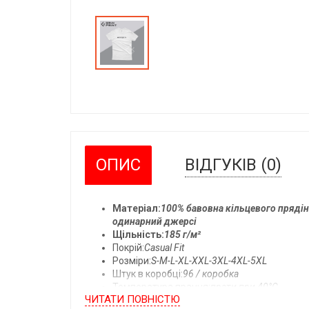
ОПИС
ВІДГУКІВ (0)
Матеріал:
100% бавовна кільцевого прядінн
одинарний джерсі
Щільність:
185 г/м²
Покрій:
Casual Fit
Розміри:
S-M-L-XL-XXL-3XL-4XL-5XL
Штук в коробці:
96 / коробка
Температура прання:
прати при 40°C
ЧИТАТИ ПОВНIСТЮ