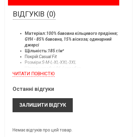
ВІДГУКІВ (0)
Матеріал:
100% бавовна кільцевого прядіння;
GYH - 85% бавовна, 15% віскоза; одинарний
джерсі
Щільність:
185 г/м²
Покрій:
Casual Fit
Розміри:
S-M-L-XL-XXL-3XL
Штук в коробці:
96 / коробка
ЧИТАТИ ПОВНIСТЮ
Температура прання:
прати при 40°C
Останні відгуки
Всі розміри одягу:
ЗАЛИШИТИ ВІДГУК
- підлягають допуску ± 2,5 см.
- можуть бути змінені без попереднього повідомлення.
*B: Довжина по центру спини.
Немає відгуків про цей товар.