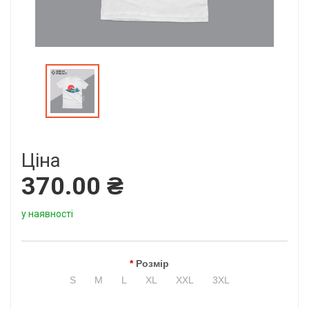
Ціна
370.00 ₴
у наявності
Розмір
S
M
L
XL
XXL
3XL