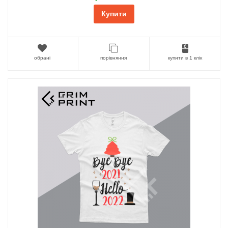
Купити
обрані
порівняння
купити в 1 клік