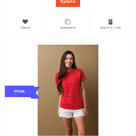
Купити
обрані
порівняння
купити в 1 клік
КРАЩЕ