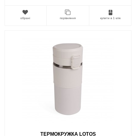
обрані
порівняння
купити в 1 клік
ТЕРМОКРУЖКА LOTOS